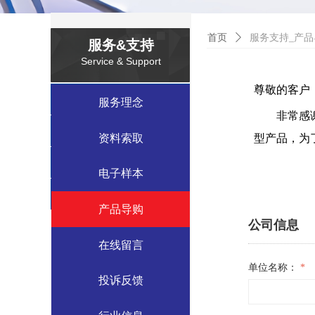
首页
ꄲ
服务支持_产品
服务&支持
Service & Support
尊敬的客户
数据中心案例
服务理念
非常感谢您
工业应用案例
型产品，为
资料索取
绿色建筑案例
电子样本
特种应用案例
产品导购
公司信息
在线留言
单位名称：
*
投诉反馈